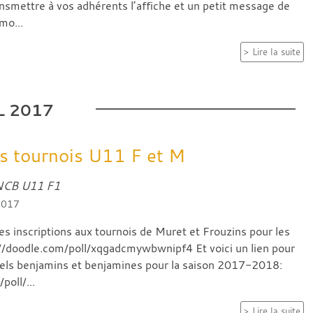
nsmettre à vos adhérents l’affiche et un petit message de
mo...
Lire la suite
L
2017
ns tournois U11 F et M
NCB U11 F1
 2017
 les inscriptions aux tournois de Muret et Frouzins pour les
//doodle.com/poll/xqgadcmywbwnipf4 Et voici un lien pour
els benjamins et benjamines pour la saison 2017-2018:
poll/...
Lire la suite