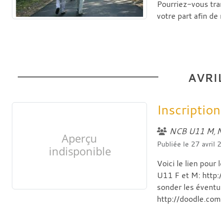
Pourriez-vous tra
votre part afin de 
AVRI
Inscriptio
NCB U11 M
Publiée le
27 avril
Voici le lien pour
U11 F et M: http:
sonder les éventu
http://doodle.com/