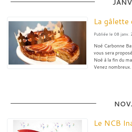
JANV
La gâlette
Publiée le
08 janv.
Noé Carbonne Bask
vous sera proposé
Noé à la fin du m
Venez nombreux.
NOV
Le NCB In