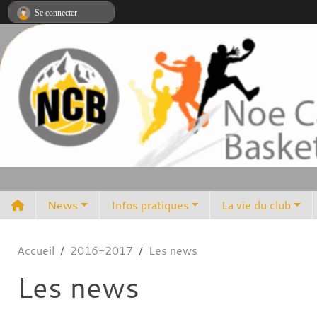
Panneau de gestion des cookies
Se connecter
News
Infos pratiques
La vie du club
Accueil
2016-2017
Les news
Les news