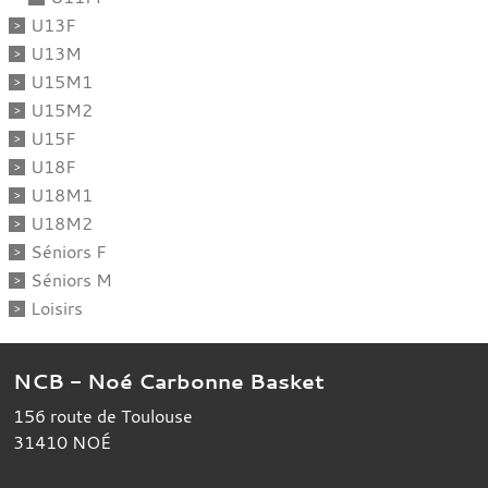
U13F
U13M
U15M1
U15M2
U15F
U18F
U18M1
U18M2
Séniors F
Séniors M
Loisirs
NCB - Noé Carbonne Basket
156 route de Toulouse
31410
NOÉ