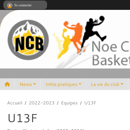
Panneau de gestion des cookies
Se connecter
News
Infos pratiques
La vie du club
Accueil
2022-2023
Equipes
U13F
U13F