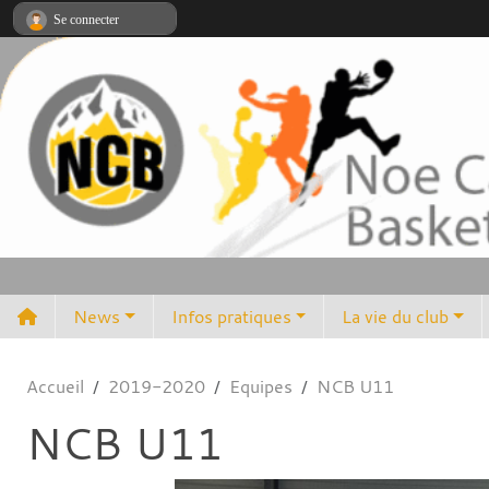
Panneau de gestion des cookies
Se connecter
News
Infos pratiques
La vie du club
Accueil
2019-2020
Equipes
NCB U11
NCB U11