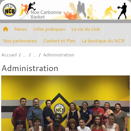
Panneau de gestion des cookies
News
Infos pratiques
La vie du club
Nos partenaires
Contact et Plan
La boutique du NCB
Accueil
Administration
Administration